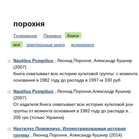
порохня
Толкование
Перевод
Книги
все
электронные книги
аудиокниги
Nautilus Pompilius
, Леонид Порохня, Александр Кушнир
11
(2007)
Книга охватывает всю историю культовой группы: c момента
основания в 1982 году до распада в 1997-м 330 руб
Nautilus Pompilius
, Леонид Порохня,Александр Кушнир
12
(2007)
От издателя:Книга охватывает всю историю культовой рок-
группы от момента основания в 1982 году до распада в…
206 грн (только Украина)
Наутилус Помпилиус. Иллюстрированная история
13
группы
, Леонид Порохня, Александр Кушнир (2014)