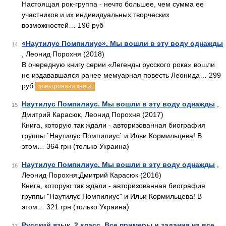
Настоящая рок-группа - нечто большее, чем сумма ее
участников и их индивидуальных творческих
возможностей… 196 руб
«Наутилус Помпилиус». Мы вошли в эту воду однажды
14
, Леонид Порохня (2018)
В очередную книгу серии «Легенды русского рока» вошли
не издававшаяся ранее мемуарная повесть Леонида… 299
руб
электронная книга
Наутилус Помпилиус. Мы вошли в эту воду однажды
,
15
Дмитрий Карасюк, Леонид Порохня (2017)
Книга, которую так ждали - авторизованная биография
группы `Наутилус Помпилиус` и Ильи Кормильцева! В
этом… 364 грн (только Украина)
Наутилус Помпилиус. Мы вошли в эту воду однажды
,
16
Леонид Порохня,Дмитрий Карасюк (2016)
Книга, которую так ждали - авторизованная биография
группы "Наутилус Помпилиус" и Ильи Кормильцева! В
этом… 321 грн (только Украина)
Русский язык. 2 класс. Все примеры и задания на все